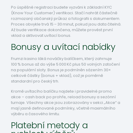
Po úspěšné registraci budete vyzváni k základní KYC
(Know Your Customer) verifikaci. Stačí nahrát částečně
rozmazaný občanský průkaz a fotografii s dokumentem.
Proces obvykle trvá 15 – 30 minut, pokud jsou data čitelná.
Až bude verifikace dokončena, můžete provést první
vklad a aktivovat uvítací bonus.
Bonusy a uvítací nabídky
Frumzi kasino láká nováčky balíčkem, který zahrnuje
100 % bonus až do výše 5 000 Kč plus 50 volných zatočení
na populární sloty. Bonus je podmíněn sázením 30×
celkové částky (bonus + vklad), což je poměrně
standardní pro český trh.
Kromě uvítacího balíčku najdete i pravidelné promo
akce – cash back po prohře, reload bonusy a sezónní
turnaje. Všechny akce jsou zobrazovány v sekci „Akce“ a
mají jasně definované podmínky, včetně maximálního
výběru a časového limitu.
Platební metody a