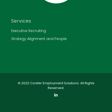
Services
Executive Recruiting
Strategy Alignment and People
© 2022 Conifer Employment Solutions. All Rights
Reserved.