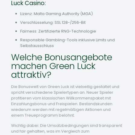
Luck Casino:
Lizenz: Malta Gaming Authority (MGA)
Verschlüsselung: SSL 128-/256-Bit
Fairness: Zertifizierte RNG-Technologie
Responsible Gambling-Tools inklusive Limits und
Selbstausschluss
Welche Bonusangebote
machen Green Luck
attraktiv?
Die Bonuswelt von Green Luck ist vielseitig gestaltet und
spricht verschiedene Spielertypen an. Neuer Spieler
profitieren vom klassischen Willkommenspaket mit
Einzahlungsbonus und Freispielen. Bestandskunden
wiederum werden mit regelmäßigen Aktionen und
einem Treueprogramm belohnt.
Wichtig dabei: Die Umsatzbedingungen sind transparent
und fair gehalten, was im Vergleich zum