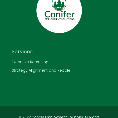
Services
Executive Recruiting
Strategy Alignment and People
© 2022 Conifer Employment Solutions. All Rights