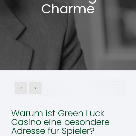
Charme
Warum ist Green Luck
Casino eine besondere
Adresse für Spieler?