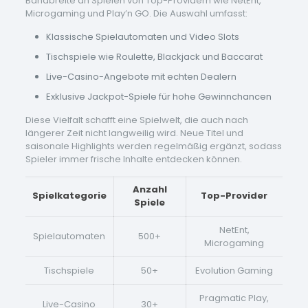
Bandbreite an Spielen von Top-Providern wie NetEnt,
Microgaming und Play’n GO. Die Auswahl umfasst:
Klassische Spielautomaten und Video Slots
Tischspiele wie Roulette, Blackjack und Baccarat
Live-Casino-Angebote mit echten Dealern
Exklusive Jackpot-Spiele für hohe Gewinnchancen
Diese Vielfalt schafft eine Spielwelt, die auch nach
längerer Zeit nicht langweilig wird. Neue Titel und
saisonale Highlights werden regelmäßig ergänzt, sodass
Spieler immer frische Inhalte entdecken können.
Anzahl
Spielkategorie
Top-Provider
Spiele
NetEnt,
Spielautomaten
500+
Microgaming
Tischspiele
50+
Evolution Gaming
Pragmatic Play,
Live-Casino
30+