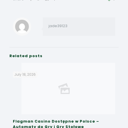
jade39123
Related posts
July 18, 2026
Flagman Casino Dostępne w Polsce –
Automaty do Gry i Gry Stołowe